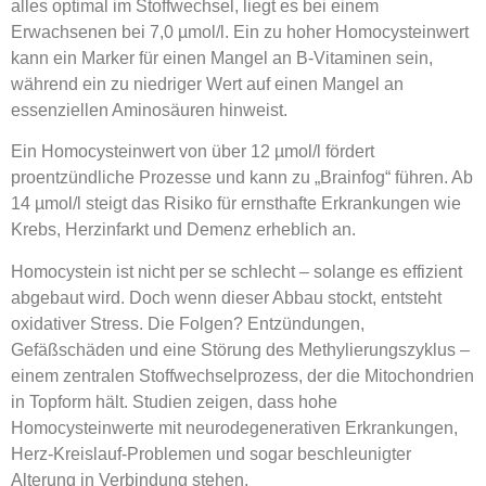
alles optimal im Stoffwechsel, liegt es bei einem
Erwachsenen bei 7,0 µmol/l. Ein zu hoher Homocysteinwert
kann ein Marker für einen Mangel an B-Vitaminen sein,
während ein zu niedriger Wert auf einen Mangel an
essenziellen Aminosäuren hinweist.
Ein Homocysteinwert von über 12 µmol/l fördert
proentzündliche Prozesse und kann zu „Brainfog“ führen. Ab
14 µmol/l steigt das Risiko für ernsthafte Erkrankungen wie
Krebs, Herzinfarkt und Demenz erheblich an.
Homocystein ist nicht per se schlecht – solange es effizient
abgebaut wird. Doch wenn dieser Abbau stockt, entsteht
oxidativer Stress. Die Folgen? Entzündungen,
Gefäßschäden und eine Störung des Methylierungszyklus –
einem zentralen Stoffwechselprozess, der die Mitochondrien
in Topform hält. Studien zeigen, dass hohe
Homocysteinwerte mit neurodegenerativen Erkrankungen,
Herz-Kreislauf-Problemen und sogar beschleunigter
Alterung in Verbindung stehen.