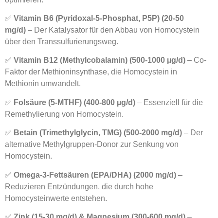
✅
Vitamin B6 (Pyridoxal-5-Phosphat, P5P) (20-50
mg/d)
– Der Katalysator für den Abbau von Homocystein
über den Transsulfurierungsweg.
✅
Vitamin B12 (Methylcobalamin) (500-1000 µg/d)
– Co-
Faktor der Methioninsynthase, die Homocystein in
Methionin umwandelt.
✅
Folsäure (5-MTHF) (400-800 µg/d)
– Essenziell für die
Remethylierung von Homocystein.
✅
Betain (Trimethylglycin, TMG) (500-2000 mg/d)
– Der
alternative Methylgruppen-Donor zur Senkung von
Homocystein.
✅
Omega-3-Fettsäuren (EPA/DHA) (2000 mg/d)
–
Reduzieren Entzündungen, die durch hohe
Homocysteinwerte entstehen.
✅
Zink (15-30 mg/d) & Magnesium (300-600 mg/d)
–